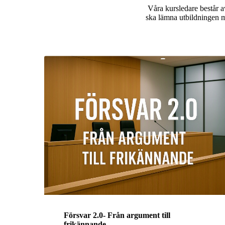
Våra kursledare består 
ska lämna utbildningen m
Försvar 2.0- Från argument till
frikännande