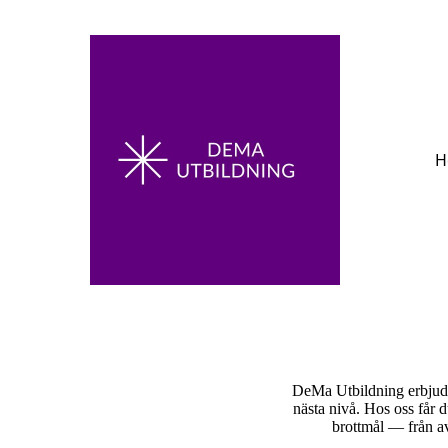
H
DeMa Utbildning erbjuder 
nästa nivå. Hos oss får 
brottmål — från av