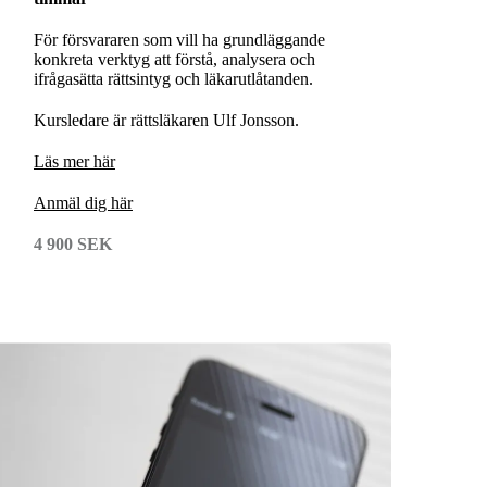
För försvararen som vill ha grundläggande
konkreta verktyg att förstå, analysera och
ifrågasätta rättsintyg och läkarutlåtanden.
Kursledare är rättsläkaren Ulf Jonsson.
L
äs mer här
A
nmäl dig här
4 900 SEK