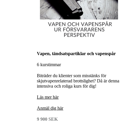
Vapen, tändsatspartiklar och vapenspår
6 kurstimmar
Biträder du klienter som misstänks för
skjutvapenrelaterad brottslighet? Då är denna
intensiva och roliga kurs för dig!
L
äs mer här
A
nmäl dig här
9 900 SEK