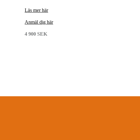
L
äs mer här
A
nmäl dig här
4 900 SEK