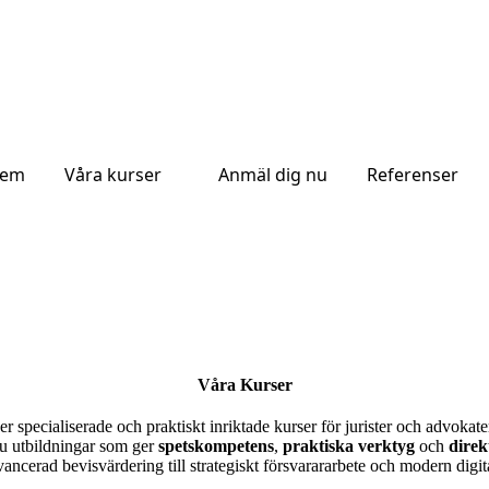
em
Våra kurser
Anmäl dig nu
Referenser
Våra Kurser
specialiserade och praktiskt inriktade kurser för jurister och advokater so
du utbildningar som ger
spetskompetens
,
praktiska verktyg
och
direk
ancerad bevisvärdering till strategiskt försvarararbete och modern dig