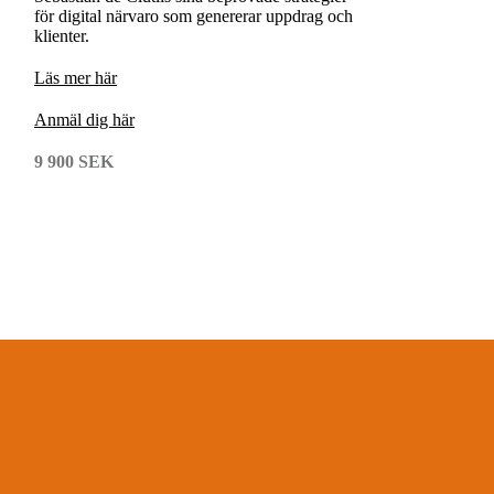
för digital närvaro som genererar uppdrag och
klienter.
L
äs mer här
A
nmäl dig här
9 900 SEK