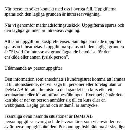
När personer söker kontakt med oss i övriga fall. Uppgifterna
sparas och den lagliga grunden är intresseavvägning.
När vi genomför marknadsföringsutskick. Uppgifterna sparas och
den lagliga grunden är intresseavvägning.
Att ta in uppgift om kostpreferenser. Samtliga lämnade uppgifter
sparas och bearbetas. Uppgifterna sparas och den lagliga grunden
är ”Skydd för intresse av grundläggande betydelse för den
enskilde eller annan fysisk person”.
Utlämnande av personuppgifter
Den information som antecknats i kundregistret komma att lämnas
ut till utomstående, det vill säga till personer eller företag utanför
DeMa AB för att administrera deltagandet i en kurs eller ett
seminarium eller för att utföra beställningen. Exempel på när detta
kan ske är när en person anmäler sig till en kurs eller en
webbtjänst. Laglig grund och ändamål är samtycke.
I samtliga ovan nämnda situationer är DeMa AB
personuppgiftsansvarig och de leverantörer som vi använder oss
av är personuppgiftsbiträden. Personuppgiftsbiträderna är skyldiga