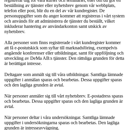
registrerar dig för våra kurser och seminarier, eller om du gör en
beställning av tjänster eller nyhetsbrev genom vår webbplats,
telefon eller post, blir du en del av vår kundregister. De
personuppgifter som du anger kommer att registreras i vårt system
och används för att administrera de tjänster du beställt, vilket
inkluderar hantering av användarkonton samt utskick av
nyhetsbrev.
Alla personer som finns registrerade i vårt kundregister kommer
att få e-postutskick som syftar till marknadsföring, exempelvis
angående konferenser eller utbildningar, samt för uppföljning och
utveckling av DeMa AB:s tjänster. Den rättsliga grunden för detta
är berättigat intresse.
Deltagare som anmält sig till våra utbildningar. Samtliga lämnade
uppgifter i anmälan sparas och bearbetas. Dessa uppgifter sparas
och den lagliga grunden är avtal.
När personer anmäler sig till vårt nyhetsbrev. E-postadress sparas
och bearbetas. Dessa uppgifter sparas och den lagliga grunden är
avtal.
När personer deltar i våra undersökningar. Samtliga lämnade
uppgifter i undersökningarna sparas och bearbetas. Den lagliga
grunden är intresseavvägning.