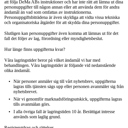
att följa DeMa ABs instruktioner och har inte rätt att lämna ut dina
personuppgifter till någon annan eller att använda dem för andra
ändamål än vad som omfattas av instruktionerna.
Personuppgiftsbiträdena är även skyldiga att vidta vissa tekniska
och organisatoriska åtgärder för att skydda dina personuppgifter.
Slutligen kan personuppgifter även komma att lämnas ut för det
fall det följer av lag, förordning eller myndighetsbeslut.
Hur länge finns uppgifterna kvar?
Våra lagringstider beror på vilket ändamål vi har med
behandlingen. Våra lagringstider är följande vid nedanstående
olika ändamål.
När personer anmäler sig till vårt nyhetsbrev, uppgifterna
lagras tills tjänsten sägs upp eller personen avanmäler sig från
nyhetsbrevet.
När vi genomför marknadsföringsutskick, uppgifterna lagras
tills avanmälan görs.
I alla övriga fall är lagringstiden 10 år. Berättigat intresse
används som laglig grund.
Registerutdrag och rättelser