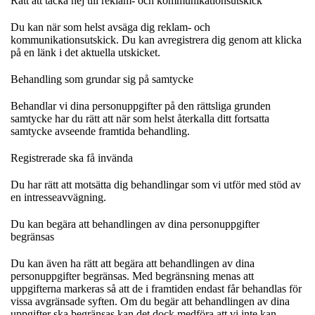
Rätt att tacka nej till reklam- och kommunikationsutskick
Du kan när som helst avsäga dig reklam- och
kommunikationsutskick. Du kan avregistrera dig genom att klicka
på en länk i det aktuella utskicket.
Behandling som grundar sig på samtycke
Behandlar vi dina personuppgifter på den rättsliga grunden
samtycke har du rätt att när som helst återkalla ditt fortsatta
samtycke avseende framtida behandling.
Registrerade ska få invända
Du har rätt att motsätta dig behandlingar som vi utför med stöd av
en intresseavvägning.
Du kan begära att behandlingen av dina personuppgifter
begränsas
Du kan även ha rätt att begära att behandlingen av dina
personuppgifter begränsas. Med begränsning menas att
uppgifterna markeras så att de i framtiden endast får behandlas för
vissa avgränsade syften. Om du begär att behandlingen av dina
uppgifter ska begränsas kan det dock medföra att vi inte kan