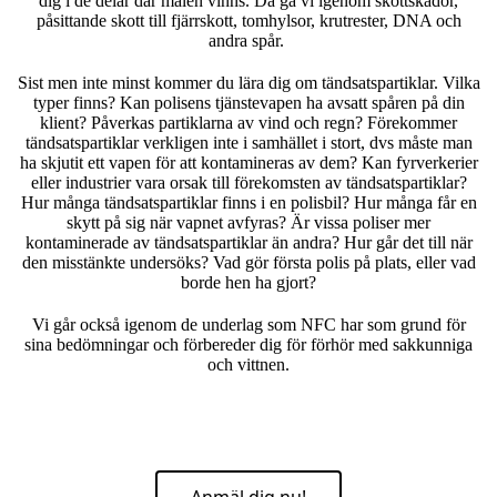
dig i de delar där målen vinns. Då gå vi igenom skottskador,
påsittande skott till fjärrskott, tomhylsor, krutrester, DNA och
andra spår.
Sist men inte minst kommer du lära dig om tändsatspartiklar. Vilka
typer finns? Kan polisens tjänstevapen ha avsatt spåren på din
klient? Påverkas partiklarna av vind och regn? Förekommer
tändsatspartiklar verkligen inte i samhället i stort, dvs måste man
ha skjutit ett vapen för att kontamineras av dem? Kan fyrverkerier
eller industrier vara orsak till förekomsten av tändsatspartiklar?
Hur många tändsatspartiklar finns i en polisbil? Hur många får en
skytt på sig när vapnet avfyras? Är vissa poliser mer
kontaminerade av tändsatspartiklar än andra? Hur går det till när
den misstänkte undersöks? Vad gör första polis på plats, eller vad
borde hen ha gjort?
Vi går också igenom de underlag som NFC har som grund för
sina bedömningar och förbereder dig för förhör med sakkunniga
och vittnen.