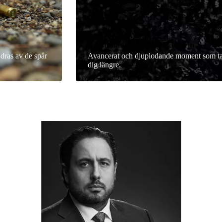
Lagstiftning, praxis och doktrin
ras av de spår
Avancerat och djuplodande moment som tar
dig längre.